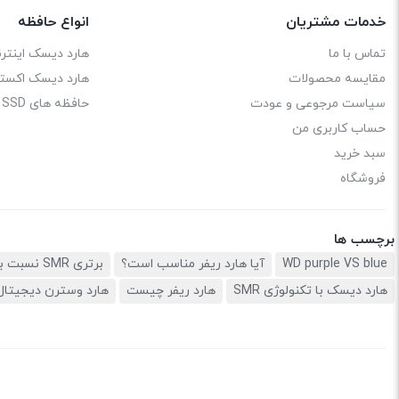
خدمات مشتریان
انواع حافظه
تماس با ما
هارد دیسک اینترن
مقایسه محصولات
هارد دیسک اکستر
سیاست مرجوعی و عودت
حافظه های SSD
حساب کاربری من
سبد خرید
فروشگاه
برچسب ها
WD purple VS blue
آیا هارد ریفر مناسب است؟
برتری SMR نسبت به CMR
هارد دیسک با تکنولوژی SMR
هارد ریفر چیست
هارد وسترن دیجیتال