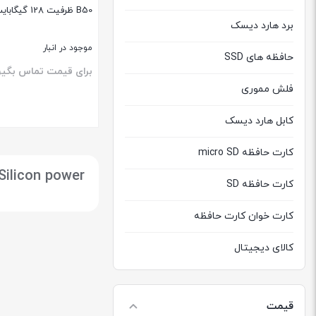
B50 ظرفیت 128 گیگابایت
برد هارد دیسک
موجود در انبار
حافظه های SSD
برای قیمت تماس بگیر
فلش مموری
کابل هارد دیسک
بستن
کارت حافظه micro SD
Silicon power
کارت حافظه SD
کارت خوان کارت حافظه
کالای دیجیتال
هارد دیسک اکسترنال
قیمت
هارد دیسک اینترنال