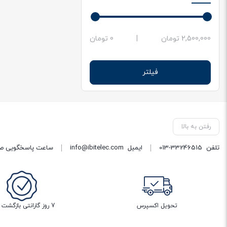
حداقل
حداکثر
2,500,000 تومان
|
0 تومان
قیمت
قیمت
فیلتر
رفتن به بالا
تلفن
013-33246515
ایمیل
info@ibitelec.com
ساعت پاسخگویی صبح 10:30 تا 14:00 - بعد از ظهر ساعت :00
تحویل اکسپرس
7 روز گارانتی بازگشت وجه