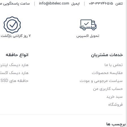
تلفن
013-33246515
ایمیل
info@ibitelec.com
ساعت پاسخگویی صبح 10:30 تا 14:00 - بعد از ظهر ساعت :00
تحویل اکسپرس
7 روز گارانتی بازگشت وجه
خدمات مشتریان
انواع حافظه
تماس با ما
هارد دیسک اینترن
مقایسه محصولات
هارد دیسک اکستر
سیاست مرجوعی و عودت
حافظه های SSD
حساب کاربری من
سبد خرید
فروشگاه
برچسب ها