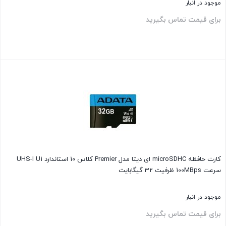
موجود در انبار
برای قیمت تماس بگیرید
بستن
کارت حافظه‌ microSDHC ای دیتا مدل Premier کلاس 10 استاندارد UHS-I U1
سرعت 100MBps ظرفیت 32 گیگابایت
موجود در انبار
برای قیمت تماس بگیرید