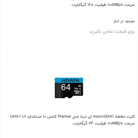
سرعت 100MBps ظرفیت 128 گیگابایت
موجود در انبار
برای قیمت تماس بگیرید
بستن
کارت حافظه‌ microSDHC ای دیتا مدل Premier کلاس 10 استاندارد UHS-I U1
سرعت 100MBps ظرفیت 64 گیگابایت