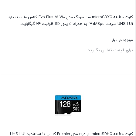
کارت حافظه microSDXC سامسونگ مدل Evo Plus A1 V10 کلاس 10 استاندارد
UHS-I U1 سرعت 130MBps به همراه آداپتور SD ظرفیت 64 گیگابایت
موجود در انبار
برای قیمت تماس بگیرید
بستن
کارت حافظه‌ microSDHC ای دیتا مدل Premier کلاس 10 استاندارد UHS-I U1