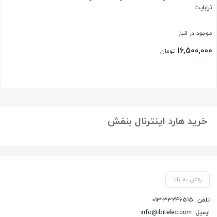
ترابایت
موجود در انبار
16,500,000
تومان
بستن
خرید هارد اینترنال بنفش
رفتن به بالا
تلفن
013-33246515
ایمیل
info@ibitelec.com