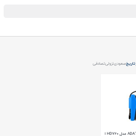
تاریخ
صعودی
نزولی
تصادفی
هارد اکسترنال ADATA HD680 مدل HD720 ا