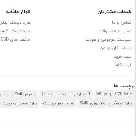
خدمات مشتریان
انواع حافظه
تماس با ما
هارد دیسک اینترن
مقایسه محصولات
هارد دیسک اکستر
سیاست مرجوعی و عودت
حافظه های SSD
حساب کاربری من
سبد خرید
فروشگاه
برچسب ها
WD purple VS blue
آیا هارد ریفر مناسب است؟
برتری SMR نسبت به CMR
هارد دیسک با تکنولوژی SMR
هارد ریفر چیست
هارد وسترن دیجیتال