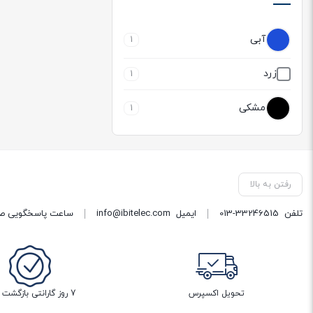
آبی
1
زرد
1
مشکی
1
رفتن به بالا
تلفن
013-33246515
ایمیل
info@ibitelec.com
ساعت پاسخگویی صبح 10:30 تا 14:00 - بعد از ظهر ساعت :00
تحویل اکسپرس
7 روز گارانتی بازگشت وجه