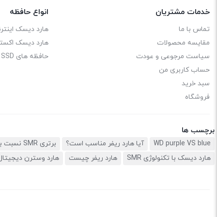
خدمات مشتریان
انواع حافظه
تماس با ما
هارد دیسک اینترن
مقایسه محصولات
هارد دیسک اکستر
سیاست مرجوعی و عودت
حافظه های SSD
حساب کاربری من
سبد خرید
فروشگاه
برچسب ها
WD purple VS blue
آیا هارد ریفر مناسب است؟
برتری SMR نسبت به CMR
هارد دیسک با تکنولوژی SMR
هارد ریفر چیست
هارد وسترن دیجیتال