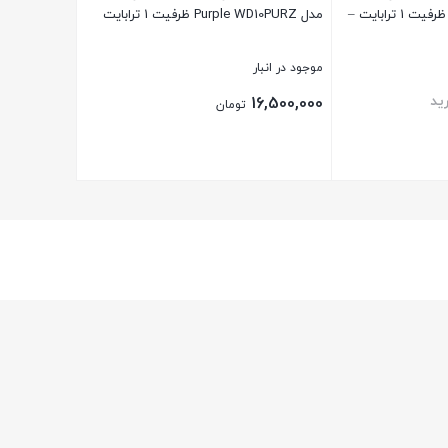
مدل Purple WD10PURZ ظرفیت 1 ترابایت –
مدل Purple WD10PURZ ظرفیت 1 ترابایت
موجود در انبار
ید
16,500,000
تومان
بستن