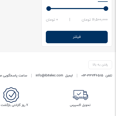
حداقل
حداکثر
16,500,000 تومان
|
0 تومان
قیمت
قیمت
فیلتر
رفتن به بالا
تلفن
013-33246515
ایمیل
info@ibitelec.com
ساعت پاسخگویی صبح 10:30 تا 14:00 - بعد از ظهر ساعت :00
تحویل اکسپرس
7 روز گارانتی بازگشت وجه