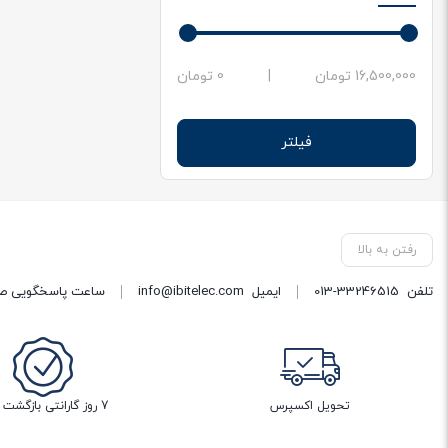
حداقل
حداکثر
16,500,000 تومان
|
0 تومان
قیمت
قیمت
فیلتر
رفتن به بالا
تلفن
013-33246515
ایمیل
info@ibitelec.com
ساعت پاسخگویی صبح 10:30 تا 14:00 - بعد از ظهر ساعت :00
تحویل اکسپرس
7 روز گارانتی بازگشت وجه