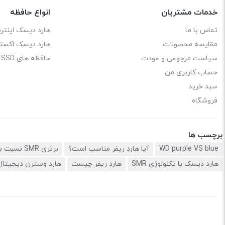
خدمات مشتریان
انواع حافظه
تماس با ما
هارد دیسک اینترن
مقایسه محصولات
هارد دیسک اکستر
سیاست مرجوعی و عودت
حافظه های SSD
حساب کاربری من
سبد خرید
فروشگاه
برچسب ها
WD purple VS blue
آیا هارد ریفر مناسب است؟
برتری SMR نسبت به CMR
هارد دیسک با تکنولوژی SMR
هارد ریفر چیست
هارد وسترن دیجیتال