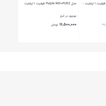
مدل Purple WD10PURZ ظرفیت 1 ترابایت –
مدل Purple WD10PURZ ظرفیت 1 ترابایت
موجود در انبار
ید
16,500,000
تومان
بستن