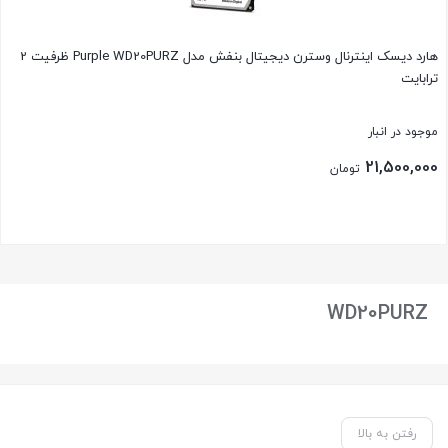
هارد دیسک اینترنال وسترن دیجیتال بنفش مدل Purple WD20PURZ ظرفیت 2
ترابایت
موجود در انبار
21,500,000
تومان
بستن
WD20PURZ
رفتن به بالا