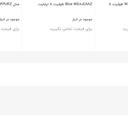
Western Digital My Book ظرفیت 8
Blue WD80EAAZ ظرفیت 8 ترابایت
مدل Purple WD84PURZ ظرفیت 8 ترابایت
موجود در انبار
موجود در انبار
ید
برای قیمت تماس بگیرید
برای قیمت 
بستن
بستن