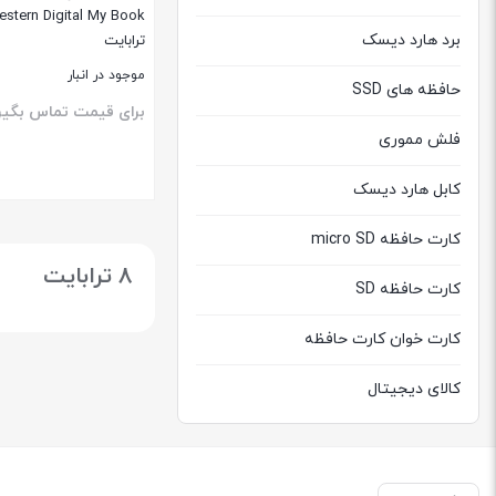
برد هارد دیسک
ترابایت
موجود در انبار
حافظه های SSD
برای قیمت تماس بگیر
فلش مموری
کابل هارد دیسک
بستن
کارت حافظه micro SD
8 ترابایت
کارت حافظه SD
کارت خوان کارت حافظه
کالای دیجیتال
هارد دیسک اکسترنال
هارد دیسک اینترنال