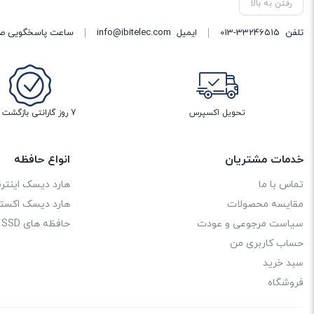
رفتن به بالا
تلفن
013-33246515
ایمیل
info@ibitelec.com
ساعت پاسخگویی صبح 10:30 تا 14:00 - بعد از ظهر ساعت :00
تحویل اکسپرس
7 روز گارانتی بازگشت وجه
خدمات مشتریان
انواع حافظه
تماس با ما
هارد دیسک اینترن
مقایسه محصولات
هارد دیسک اکستر
سیاست مرجوعی و عودت
حافظه های SSD
حساب کاربری من
سبد خرید
فروشگاه