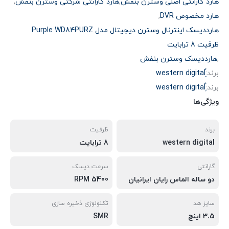
هارد گارانتی اصلی وسترن بنفش
,
هارد گارانتی شرکتی وسترن بنفش
,
هارد مخصوص DVR
,
هارددیسک اینترنال وسترن دیجیتال مدل Purple WD84PURZ
ظرفیت 8 ترابایت
,
هارددیسک وسترن بنفش
برند:
برند:
ویژگی‌ها
برند
ظرفیت
western digital
8 ترابایت
گارانتی
سرعت دیسک
دو ساله الماس رایان ایرانیان
5400 RPM
سایز هد
تکنولوژی ذخیره سازی
3.5 اینچ
SMR