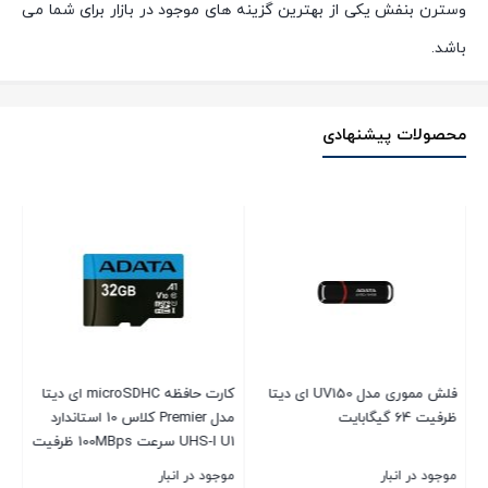
وسترن بنفش یکی از بهترین گزینه های موجود در بازار برای شما می
باشد.
محصولات پیشنهادی
فلش مموری مدل UV150 ای دیتا
کارت حافظه‌ microSDHC ای دیتا
ظرفیت 64 گیگابایت
مدل Premier کلاس 10 استاندارد
UHS-I U1 سرعت 100MBps ظرفیت
32 گیگابایت
موجود در انبار
موجود در انبار
موج