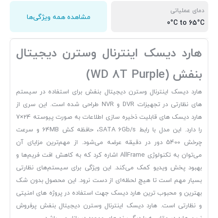
دمای عملیاتی
مشاهده همه ویژگی‌ها
0°C to 65°C
هارد دیسک اینترنال وسترن دیجیتال
بنفش (WD 8T Purple)
هارد دیسک اینترنال وسترن دیجیتال بنفش برای استفاده در سیستم
های نظارتی در تجهیزات DVR و NVR طراحی شده است. این سری از
هارد دیسک های قابلیت ذخیره سازی اطلاعات به صورت پیوسته 24×7
را دارد. این مدل با رابط SATA 6Gb/s، حافظه کش 64MB و سرعت
چرخش 5400 دور در دقیقه عرضه می‌شود. از مهم‌ترین مزایای آن
می‌توان به تکنولوژی AllFrame اشاره کرد که به کاهش افت فریم‌ها و
بهبود پخش ویدیو کمک می‌کند. این ویژگی برای سیستم‌های نظارتی
بسیار مهم است تا هیچ لحظه‌ای از دست نرود. این محصول بدون شک
بهترین و محبوب ترین هارد دیسک جهت استفاده در پروژه های امنیتی
و نظارتی است. هارد دیسک اینترنال وسترن دیجیتال بنفش پرفروش