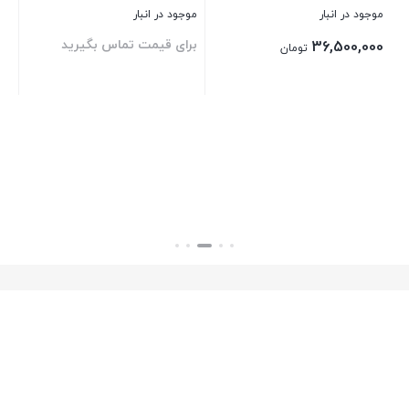
موجود در انبار
موجود در انبار
موج
برای قیمت تماس بگیرید
بر
36,500,000
تومان
بستن
بستن
بست