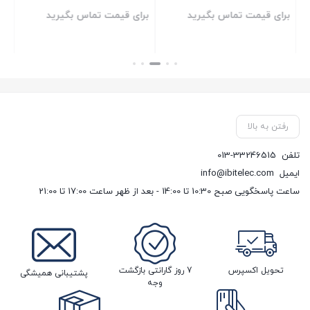
گیگ
برای قیمت تماس بگیرید
برای قیمت تماس بگیرید
بر
بستن
بستن
بست
رفتن به بالا
تلفن
013-33246515
ایمیل
info@ibitelec.com
ساعت پاسخگویی صبح 10:30 تا 14:00 - بعد از ظهر ساعت 17:00 تا 21:00
تحویل اکسپرس
7 روز گارانتی بازگشت
پشتیبانی همیشگی
وجه