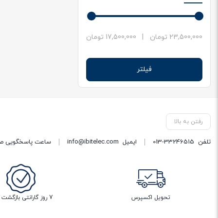
حداقل
حداکثر
23,500,000 تومان
|
17,500,000 تومان
قیمت
قیمت
فیلتر
رفتن به بالا
تلفن
013-33246515
ایمیل
info@ibitelec.com
ساعت پاسخگویی صبح 10:30 تا 14:00 - بعد از ظهر ساعت :00
تحویل اکسپرس
7 روز گارانتی بازگشت وجه