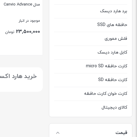
مدل Canvio Advance
برد هارد دیسک
موجود در انبار
حافظه های SSD
23,500,000
تومان
فلش مموری
کابل هارد دیسک
بستن
کارت حافظه micro SD
خرید هارد اکست
کارت حافظه SD
کارت خوان کارت حافظه
کالای دیجیتال
هارد دیسک اکسترنال
قیمت
هارد دیسک اینترنال