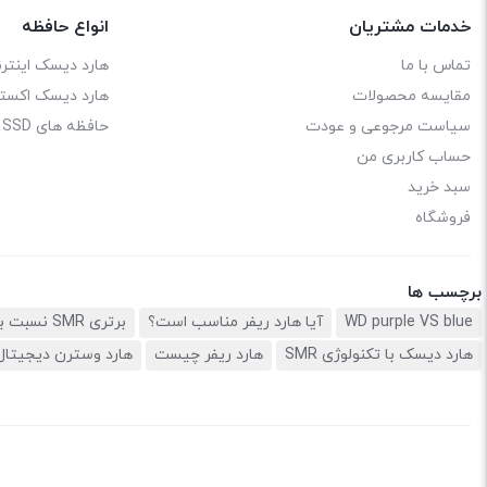
خدمات مشتریان
انواع حافظه
تماس با ما
هارد دیسک اینترن
مقایسه محصولات
هارد دیسک اکستر
سیاست مرجوعی و عودت
حافظه های SSD
حساب کاربری من
سبد خرید
فروشگاه
برچسب ها
WD purple VS blue
آیا هارد ریفر مناسب است؟
برتری SMR نسبت به CMR
هارد دیسک با تکنولوژی SMR
هارد ریفر چیست
هارد وسترن دیجیتال