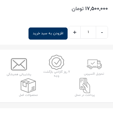
17,500,000
تومان
+
-
افزودن به سبد خرید
هارد
اکسترنال
توشیبا
با
ظرفیت
1
7 روز گارانتی بازگشت
تحویل اکسپرس
پشتیبانی همیشگی
وجه
ترابایت
مدل
Canvio
پرداخت در محل
محصولات اصل
Advance
عدد