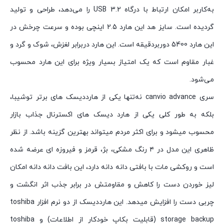
به‌کاربر امکان ارتباط با درگاه USB 3.2 را می‌دهد، طراحی و تولید
گردیده است. سایز هد این هارد 2.5 اینچی بوده و سرعت چرخش در
این هارد 5400 دور‌بر‌دقیقه است. این هارد دربرابر لغزش، شوک و گرد‌ و‌
غبار مقاوم است که یک امتیاز بسیار ویژه برای این هارد محسوب
می‌شود.
سری canvio advance نه‌تنها یکی از هارددیسک های برتر توشیبا،
بلکه به طور کلی یکی از هارد دیسک های اکسترنال جذاب بازار
محسوب میشود و برای اکثر مردم میتواند بهترین گزینه باشد. از نظر
ظاهری این مدل در ۴ رنگ مشکی، بژ، قرمز و فیروزه ای عرضه شده
است و روکشی مات با بافتی دانه دانه دارد، این بافت دانه دانه امکان
لیز خوردن دست را کاهش و مقاومتش در برابر جذب اثر انگشت و
چربی دست را افزایش میدهد. این هارددیسک از دو نرم افزار toshiba
storage backup (قابلیت بکاپ خودکار از اطلاعات) و toshiba