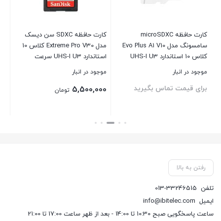
کارت حافظه microSDXC
کارت حافظه SDXC سن دیسک
ها
سامسونگ مدل Evo Plus A1 V10
مدل Extreme Pro V30 کلاس 10
sport
کلاس 10 استاندارد UHS-I U3
استاندارد UHS-I U3 سرعت
سرعت 130MBps ظرفیت 128
200mbps ظرفیت 64 گیگابایت
موجود در انبار
موجود در انبار
موج
گیگابایت به همراه آداپتور SD
برای قیمت تماس بگیرید
بر
5,500,000
تومان
بستن
بستن
بست
رفتن به بالا
تلفن
013-33246515
ایمیل
info@ibitelec.com
ساعت پاسخگویی صبح 10:30 تا 14:00 - بعد از ظهر ساعت 17:00 تا 21:00