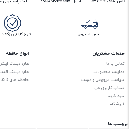
تلفن
013-33246515
ایمیل
info@ibitelec.com
ساعت پاسخگویی صبح 10:30 تا 14:00 - بعد از ظهر ساعت :00
تحویل اکسپرس
7 روز گارانتی بازگشت وجه
خدمات مشتریان
انواع حافظه
تماس با ما
هارد دیسک اینترن
مقایسه محصولات
هارد دیسک اکستر
سیاست مرجوعی و عودت
حافظه های SSD
حساب کاربری من
سبد خرید
فروشگاه
برچسب ها