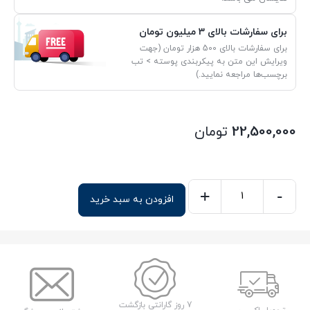
برای سفارشات بالای 3 میلیون تومان
برای سفارشات بالای 500 هزار تومان (جهت
ویرایش این متن به پیکربندی پوسته > تب
برچسب‌ها مراجعه نمایید.)
22,500,000
تومان
+
-
افزودن به سبد خرید
هارد
اکسترنال
ADATA
HD720
مدل
HD720
7 روز گارانتی بازگشت