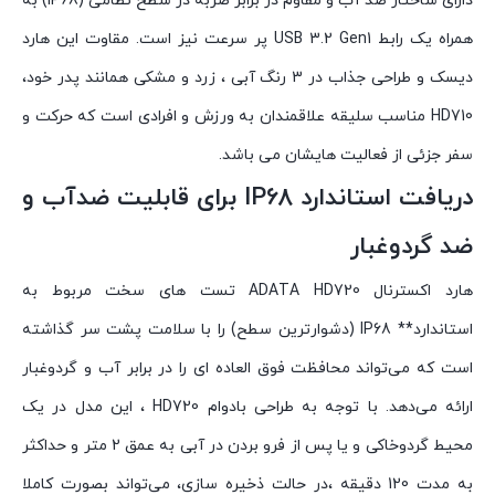
دارای ساختار ضد آب و مقاوم در برابر ضربه در سطح نظامی (IP68) به
همراه یک رابط USB 3.2 Gen1 پر سرعت نیز است. مقاوت این هارد
دیسک و طراحی جذاب در 3 رنگ آبی ، زرد و مشکی همانند پدر خود،
HD710 مناسب سلیقه علاقمندان به ورزش و افرادی است که حرکت و
سفر جزئی از فعالیت هایشان می باشد.
دریافت استاندارد IP68 برای قابلیت ضدآب و
ضد گردوغبار
هارد اکسترنال ADATA HD720 تست های سخت مربوط به
استاندارد** IP68 (دشوارترین سطح) را با سلامت پشت سر گذاشته
است که می‌تواند محافظت فوق العاده ای را در برابر آب و گردوغبار
ارائه می‌دهد. با توجه به طراحی بادوام HD720 ، این مدل در یک
محیط گردوخاکی و یا پس از فرو بردن در آبی به عمق 2 متر و حداکثر
به مدت 120 دقیقه ،در حالت ذخیره سازی، می‌تواند بصورت کاملا