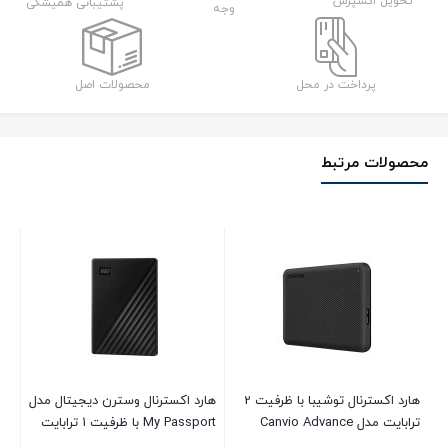
تحویل اکسپرس
پشتیبانی همیشگی
وجه
ا
ظرفیت
1
پرداخت در محل
محصولات اصل
ترابایت
عدد
محصولات مرتبط
ADATA  مدل
هارد اکسترنال توشیبا با ظرفیت 2
هارد اکسترنال وسترن دیجیتال مدل
ترابایت مدل Canvio Advance
My Passport با ظرفیت 1 ترابایت
ترابا