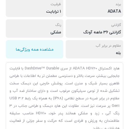
برند
ظرفیت
ADATA
1 ترابایت
گارانتی
رنگ
گارانتی 36 ماهه آونگ
مشکی
مقاوم در برابر آب
مشاهده همه ویژگی‌ها
بله
هارد اکسترنال ADATA HD720 از سری DashDrive™ Durable با قابلیت
جابجایی بیشتر، سرعت بالاتر و دسترسی مطمئن تر به اطلاعات با طراحی
ظاهری بسیار شیک و مدرن است. پوشش خارجی این دیسک سخت
تشکیل شده از نوعی سیلیکون مرغوب است و دارای ساختار ضد آب و
مقاوم در برابر ضربه در سطح نظامی (IP68) به همراه یک رابط USB 3.2
Gen1 پر سرعت نیز است. مقاوت این هارد دیسک و طراحی جذاب در 3
رنگ آبی ، زرد و مشکی همانند پدر خود، HD710 مناسب سلیقه
علاقمندان به ورزش و افرادی است که حرکت و سفر جزئی از فعالیت
هایشان می باشد.