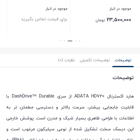
موجود در انبار
موجود در انبار
موج
برای قیمت تماس بگیرید
بر
23,500,000
تومان
بستن
بستن
بست
توضیحات
توضیحات تکمیلی
نظرات (0)
توضیحات
هارد اکسترنال ADATA HD720 از سری DashDrive™ Durable با
قابلیت جابجایی بیشتر، سرعت بالاتر و دسترسی مطمئن تر به
اطلاعات با طراحی ظاهری بسیار شیک و مدرن است. پوشش خارجی
این دیسک سخت تشکیل شده از نوعی سیلیکون مرغوب است و