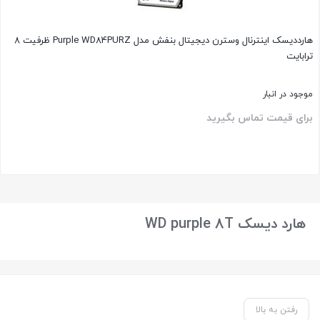
هارددیسک اینترنال وسترن دیجیتال بنفش مدل Purple WD84PURZ ظرفیت 8
ترابایت
موجود در انبار
برای قیمت تماس بگیرید
بستن
هارد دیسک WD purple 8T
رفتن به بالا