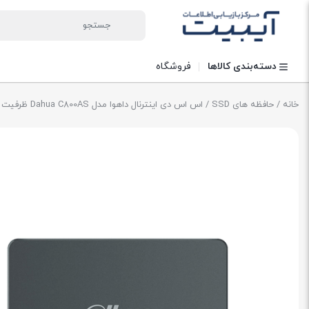
دسته‌بندی کالاها
فروشگاه
خانه
/
حافظه های SSD
/ اس اس دی اینترنال داهوا مدل Dahua C800AS ظرفیت 512 گیگابایت