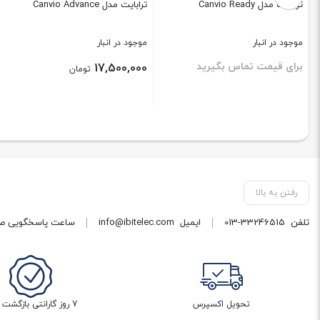
ترابایت مدل Canvio Ready
ترابایت مدل Canvio Advance
موجود در انبار
موجود در انبار
برای قیمت تماس بگیرید
17,500,000
تومان
بستن
بستن
رفتن به بالا
تلفن
013-33246515
ایمیل
info@ibitelec.com
ساعت پاسخگویی صبح 10:30 تا 14:00 - بعد از ظهر ساعت :00
تحویل اکسپرس
7 روز گارانتی بازگشت وجه