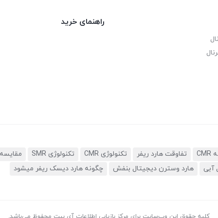
راهنمای خرید
ال
نال
تفاوقت هارد ریفر
تکنولوژی CMR
تکنولوژی SMR
مقایسه 
 آبی
هارد وسترن دیجیتال بنفش
چگونه هارد دیسک ریفر میشود
کلیه حقوق این وب‌سایت برای مرکز بازیابی اطلاعات آی بیت محفوظ می‌باشد.