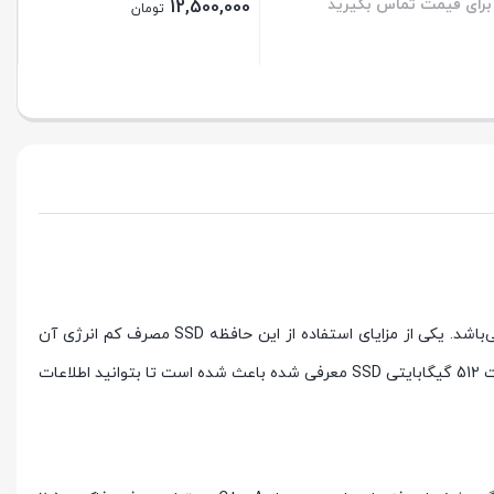
برای قیمت تماس بگیرید
12,500,000
تومان
ستن
بستن
حافظه اس اس دی داهوا مدل C800A با ظرفیت 512 گیگابایت یکی از بهترین محصولات به منظور افزایش سرعت و کارایی سیستم کامپیوتری می‌باشد. یکی از مزایای استفاده از این حافظه SSD مصرف کم انرژی آن
است که باعث مصرف بهینه برق نیز می‌شود. طراحی این محصول به گونه ای است که به راحتی می‌توان آن را نصب و راه اندازی کرد. همچنین ظرفیت 512 گیگابایتی SSD معرفی شده باعث شده است تا بتوانید اطلاعات