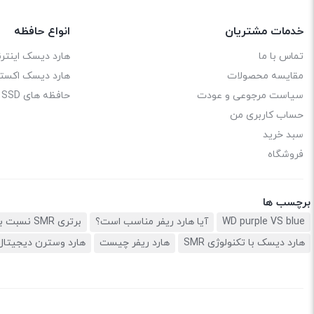
خدمات مشتریان
انواع حافظه
تماس با ما
هارد دیسک اینترن
مقایسه محصولات
هارد دیسک اکستر
سیاست مرجوعی و عودت
حافظه های SSD
حساب کاربری من
سبد خرید
فروشگاه
برچسب ها
WD purple VS blue
آیا هارد ریفر مناسب است؟
برتری SMR نسبت به CMR
هارد دیسک با تکنولوژی SMR
هارد ریفر چیست
هارد وسترن دیجیتال