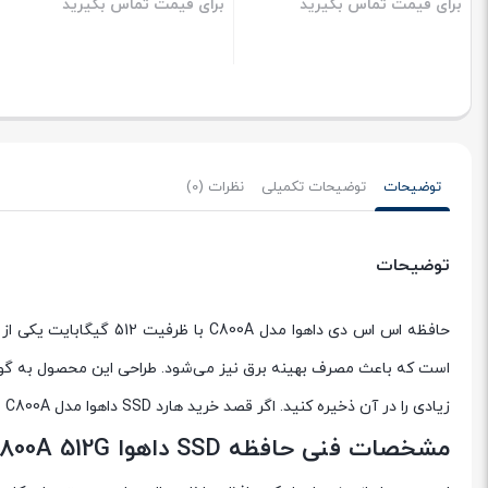
برای قیمت تماس بگیرید
برای قیمت تماس بگیرید
بستن
بستن
توضیحات
توضیحات تکمیلی
نظرات (0)
توضیحات
زیادی را در آن ذخیره کنید. اگر قصد خرید هارد SSD داهوا مدل C800A را دارید.
مشخصات فنی حافظه SSD داهوا Dahua C800A 512G