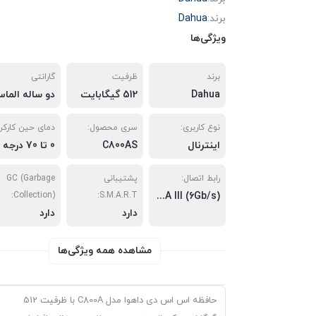
برند:
Dahua
ویژگی‌ها
برند
ظرفیت
گارانتی
Dahua
512 گیگابایت
دو ساله الماس
نوع کاربری:
سری محصول:
دمای حین کارکرد
اینترنال
C800AS
0
رابط اتصال:
پشتیبانی
GC (Garbage
Collection):
S.M.A.R.T:
(SATA III (6Gb/s
دارد
دارد
مشاهده همه ویژگی‌ها
حافظه اس اس دی داهوا مدل C800A با ظرفیت 512