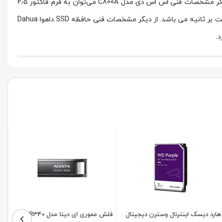
این محصول از برند داهوا یک حافظه داخلی عالی برای سیستم‌های کامپیوتری است که سرعت انتقال آن برابر با ۶ گیگابیت بر ثانیه می‌باشد. از دیگر مشخصات فنی اس اس دی مدل C800A می‌توان به فرم فاکتور ۲٫۵
اینچی با رابط اتصال SATA III اشاره کرد. سرعت خواندن اطلاعات این اس اس دی برابر با ۵۰۰ مگابایت بر ثانیه و سرعت نوشتن ترتیبی تا ۴۰۰ مگابایت بر ثانیه می باشد. از دیگر مشخصات فنی حافظه SSD داهوا Dahua
هارد دیسک اینترنال وسترن دیجیتال
فلش مموری ای دیتا مدل UR340