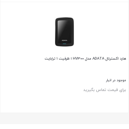
بستن
هارد اکسترنال ADATA مدل HV300 ا ظرفیت ۱ ترابایت
موجود در انبار
برای قیمت تماس بگیرید
بستن