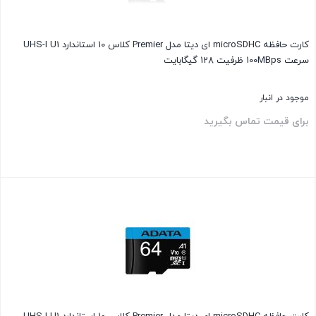
کارت حافظه‌ microSDHC ای دیتا مدل Premier کلاس 10 استاندارد UHS-I U1
سرعت 100MBps ظرفیت 128 گیگابایت
موجود در انبار
برای قیمت تماس بگیرید
بستن