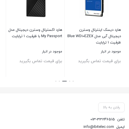
هارد دیسک اینترنال وسترن
هارد اکسترنال وسترن دیجیتال مدل
ها
دیجیتال آبی مدل Blue WD10EZEX
My Passport با ظرفیت 1 ترابایت
ظرفیت 1 ترابایت
0PURZ
موجود در انبار
موجود در انبار
موج
برای قیمت تماس بگیرید
برای قیمت تماس بگیرید
00
بستن
بستن
بست
رفتن به بالا
تلفن
013-33246515
ایمیل
info@ibitelec.com