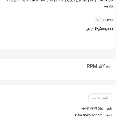
هارد دیسک اینترنال وسترن دیجیتال بنفش مدل Purple WD10PURZ ظرفیت 1
ترابایت
موجود در انبار
16,500,000
تومان
بستن
5400 RPM
رفتن به بالا
تلفن
013-33246515
ایمیل
info@ibitelec.com