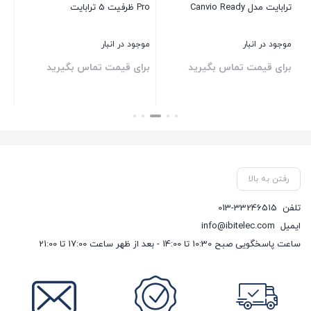
W
ترابایت مدل Canvio Ready
Pro ظرفیت 5 ترابایت
گا
موجود در انبار
موجود در انبار
موج
برای قیمت تماس بگیرید
برای قیمت تماس بگیرید
بر
بستن
بستن
بست
رفتن به بالا
تلفن
013-33246515
ایمیل
info@ibitelec.com
ساعت پاسخگویی صبح 10:30 تا 14:00 - بعد از ظهر ساعت 17:00 تا 21:00