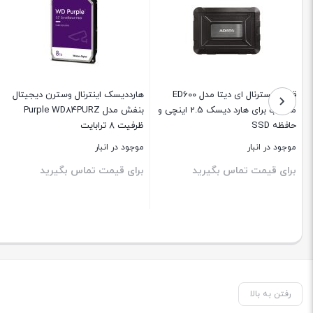
قاب اکسترنال ای دیتا مدل ED600
هارددیسک اینترنال وسترن دیجیتال
مناسب برای هارد دیسک 2.5 اینچی و
بنفش مدل Purple WD84PURZ
حافظه SSD
ظرفیت 8 ترابایت
موجود در انبار
موجود در انبار
برای قیمت تماس بگیرید
برای قیمت تماس بگیرید
بستن
بستن
رفتن به بالا