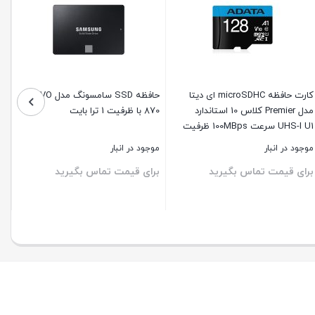
کارت حافظه‌ microSDHC ای دیتا
حافظه SSD سامسونگ مدل EVO
مدل Premier کلاس 10 استاندارد
870 با ظرفیت 1 ترا بایت
UHS-I U1 سرعت 100MBps ظرفیت
128 گیگابایت
موجود در انبار
موجود در انبار
برای قیمت تماس بگیرید
برای قیمت تماس بگیرید
ستن
بستن