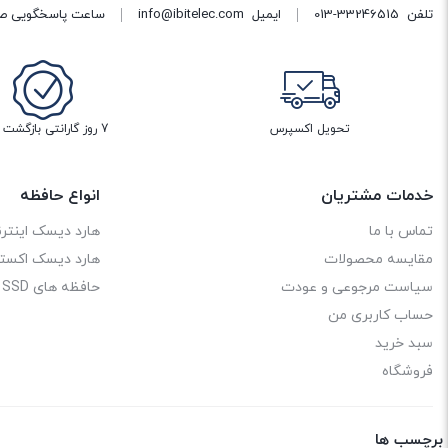
تلفن
013-33246515
ایمیل
info@ibitelec.com
ساعت پاسخگویی صبح 10:30 تا 14:00 - بعد از ظهر ساعت :00
تحویل اکسپرس
7 روز گارانتی بازگشت وجه
خدمات مشتریان
انواع حافظه
تماس با ما
هارد دیسک اینترن
مقایسه محصولات
هارد دیسک اکستر
سیاست مرجوعی و عودت
حافظه های SSD
حساب کاربری من
سبد خرید
فروشگاه
برچسب ها