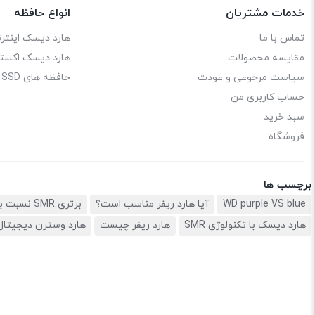
خدمات مشتریان
انواع حافظه
تماس با ما
هارد دیسک اینترن
مقایسه محصولات
هارد دیسک اکستر
سیاست مرجوعی و عودت
حافظه های SSD
حساب کاربری من
سبد خرید
فروشگاه
برچسب ها
WD purple VS blue
آیا هارد ریفر مناسب است؟
برتری SMR نسبت به CMR
هارد دیسک با تکنولوژی SMR
هارد ریفر چیست
هارد وسترن دیجیتال