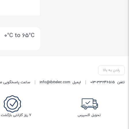
بستن
0°C to 65°C
رفتن به بالا
تلفن
013-33246515
ایمیل
info@ibitelec.com
ساعت پاسخگویی صبح 10:30 تا 14:00 - بعد از ظهر ساعت :00
تحویل اکسپرس
7 روز گارانتی بازگشت وجه