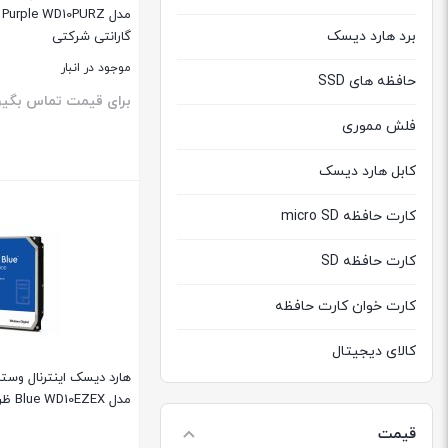
برد هارد دیسک
گارانتی شرکتی
موجود در انبار
حافظه های SSD
برای قیمت تماس بگیر
فلش مموری
کابل هارد دیسک
بستن
کارت حافظه micro SD
کارت حافظه SD
کارت خوان کارت حافظه
کالای دیجیتال
هارد دیسک اینترنال وست
هارد دیسک اکسترنال
مدل Blue WD10EZEX ظرفیت 1 ترابایت
قیمت
هارد دیسک اینترنال