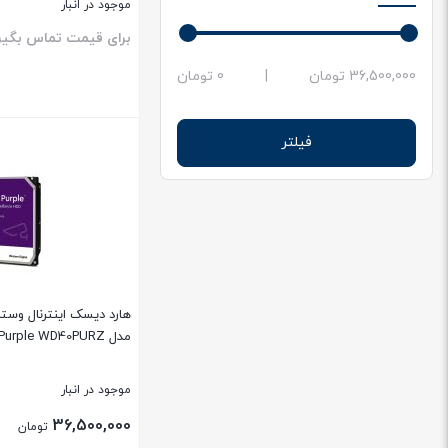
موجود در انبار
برای قیمت تماس بگیر
حداقل
حداکثر
36,500,000 تومان
|
0 تومان
قیمت
قیمت
بستن
فیلتر
هارد دیسک اینترنال وست
مدل Purple WD40PURZ ظرفیت 4 ترابایت
موجود در انبار
36,500,000
تومان