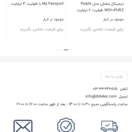
دیجیتال بنفش مدل Purple
My Passport با ظرفیت 4 ترابایت
sport
WD60PURZ ظرفیت 6 ترابایت
موجود در انبار
موجود در انبار
موج
برای قیمت تماس بگیرید
برای قیمت تماس بگیرید
بر
بستن
بستن
بست
رفتن به بالا
تلفن
013-33246515
ایمیل
info@ibitelec.com
ساعت پاسخگویی صبح 10:30 تا 14:00 - بعد از ظهر ساعت 17:00 تا 21:00