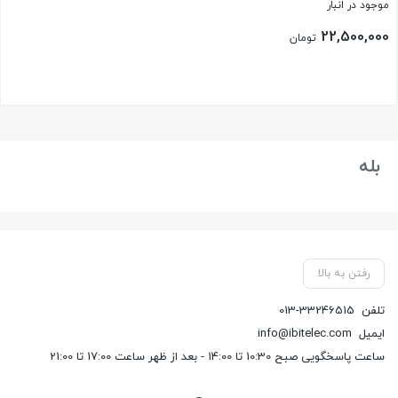
موجود در انبار
22,500,000
تومان
بستن
بله
رفتن به بالا
تلفن
013-33246515
ایمیل
info@ibitelec.com
ساعت پاسخگویی صبح 10:30 تا 14:00 - بعد از ظهر ساعت 17:00 تا 21:00