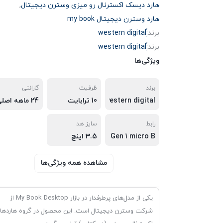
هارد دیسک اکسترنال رو میزی وسترن دیجیتال
,
هارد وسترن دیجیتال my book
برند:
برند:
ویژگی‌ها
برند
ظرفیت
گارانتی
western digital
10 ترابایت
24 ماهه اصلی (الماس، آواژنگ، سازگار، حامی)
رابط
سایز هد
3.5 اینچ
USB 3.2 Gen 1 micro B
مشاهده همه ویژگی‌ها
یکی از مدل‌های پرطرفدار در بازار My Book Desktop از
شرکت وسترن دیجیتال است. این محصول در گروه هاردها