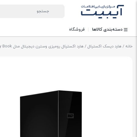
دسته‌بندی کالاها
فروشگاه
خانه
/
هارد دیسک اکسترنال
/ هارد اکسترنال رومیزی وسترن دیجیتال مدل Western Digital My Book ظرفیت 10 ترابایت