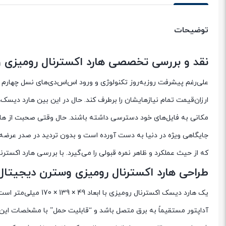
توضیحات
نقد و بررسی تخصصی هارد اکسترنال رومیزی وسترن دیجیتال مدل l My Book
علی‌رغم پیشرفت روز‌به‌روز تکنولوژی و ورود اس‌اس‌دی‌های نسل چهارم و
ارزان‌قیمت تمام نیازهایشان را برطرف کند. حال در این بین هارد دیسک‌
مکانی به فایل‌های خود دسترسی داشته باشند. حال وقتی صحبت از هارد 
جایگاهی ویژه در دنیا به دست آورده است و بدون تردید در صدر عرضه‌
که از حیث عملکرد و ظاهر نمره قبولی را می‌گیرد. با بررسی هارد اکسترنال WD My Book با ما همراه باش
طراحی هارد اکسترنال رومیزی وسترن دیجیتال مدل Western Digital My Book ظرفیت 
آداپتور مستقیماً به برق متصل باشد و “قابلیت حمل” با مشخصات این م