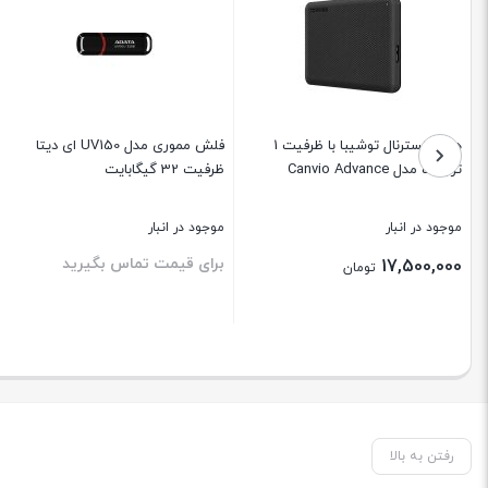
هارد اکسترنال توشیبا با ظرفیت 1
فلش مموری مدل UV150 ای دیتا
ترابایت مدل Canvio Advance
ظرفیت 32 گیگابایت
موجود در انبار
موجود در انبار
برای قیمت تماس بگیرید
17,500,000
تومان
بستن
بستن
رفتن به بالا