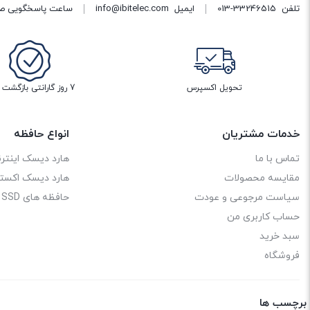
تلفن
013-33246515
ایمیل
info@ibitelec.com
ساعت پاسخگویی صبح 10:30 تا 14:00 - بعد از ظهر ساعت :00
تحویل اکسپرس
7 روز گارانتی بازگشت وجه
خدمات مشتریان
انواع حافظه
تماس با ما
هارد دیسک اینترن
مقایسه محصولات
هارد دیسک اکستر
سیاست مرجوعی و عودت
حافظه های SSD
حساب کاربری من
سبد خرید
فروشگاه
برچسب ها