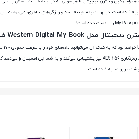
 همراه لوگوی وسترن دیجیتال ظاهر خوبی به درایو داده است. بخش پایینی 
 تعبیه شده است. در نهایت با مقایسه ابعاد و ویژگی‌های ظاهری، می‌توانیم
Western Dig ظرفیت 10 ترابایت
رابط م
کاربر نیز راهکار مناسبی اندیشیده است. WD My Passport از استاندارد رمزنگاری AES 256 نیز پش
 پشت درایو تعبیه شده است.