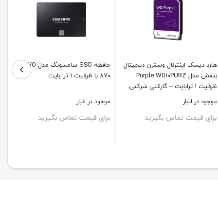
هارد دیسک اینترنال وسترن دیجیتال
حافظه SSD سامسونگ مدل EVO
بنفش مدل Purple WD10PURZ
870 با ظرفیت 1 ترا بایت
ظرفیت 1 ترابایت – گارانتی شرکتی
موجود در انبار
موجود در انبار
برای قیمت تماس بگیرید
برای قیمت تماس بگیرید
ستن
بستن