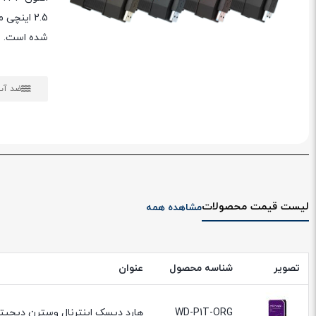
شده است.
ضد آب
لیست قیمت محصولات
مشاهده همه
تصویر
شناسه محصول
عنوان
WD-P1T-ORG
هارد دیسک اینترنال وسترن دیجیتال بنفش مدل e WD10PURZ