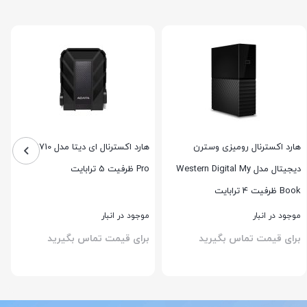
هارد اکسترنال رومیزی وسترن
هارد اکسترنال ای دیتا مدل HD710
دیجیتال مدل Western Digital My
Pro ظرفیت 5 ترابایت
ب
Book ظرفیت 4 ترابایت
موجود در انبار
موجود در انبار
برای قیمت تماس بگیرید
برای قیمت تماس بگیرید
بستن
بستن