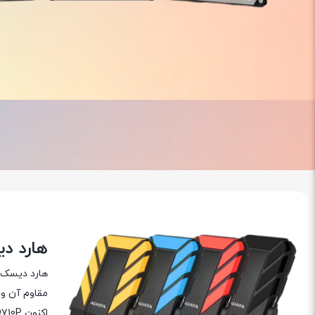
هارد د
هارد دیسک اکسترنال HD710 Pro م
مقاوم آن و 
اکنون HD710P در چهار رنگ ارائه شده است: آبی، سیاه و